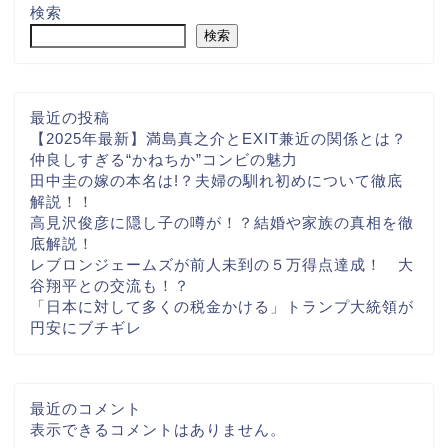
検索
検索
最近の投稿
【2025年最新】満島真之介とEXIT兼近の関係とは？
仲良しすぎる“かねちか”コンビの魅力
田中圭の嫁の本名は!？夫婦の馴れ初めについて徹底
解説！！
高見沢俊彦に隠し子の噂が！？結婚や家族の真相を徹
底解説！
レブロンジェームズが前人未到の５万得点達成！ 大
谷翔平との交流も！？
「日本に対して多くの税金かける」トランプ大統領が
円安にブチギレ
最近のコメント
表示できるコメントはありません。