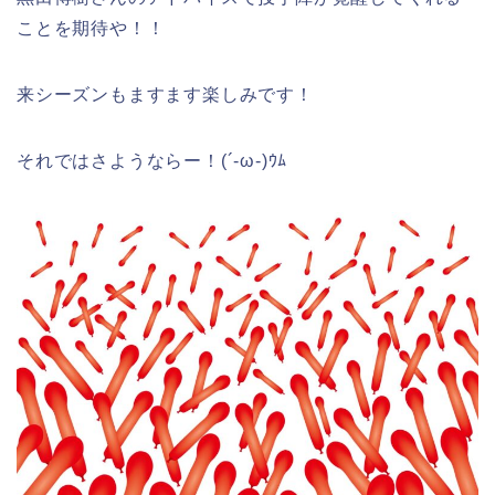
ことを期待
や！！
来シーズンもますます楽しみです！
それではさようならー！(´-ω-)ｳﾑ