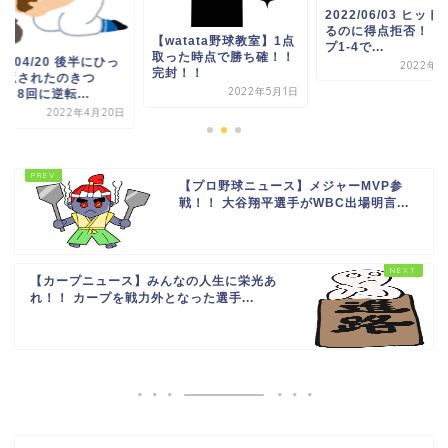
2022/06/03 ヒット
るのに得点拒否！！ 
【watata野球教室】1点
プ1-4で...
取った時点で勝ち確！！
22/04/20 後半にひっ
2022年6
完封！！
り返されたのきつ
2022年5月1日
！8回に逆転...
2022年4月20日
【プロ野球ニュース】メジャーMVP参
戦！！ 大谷翔平選手がWBC出場明言...
【カープニュース】みんなの人生に栄光あ
れ！！ カープを戦力外となった選手...