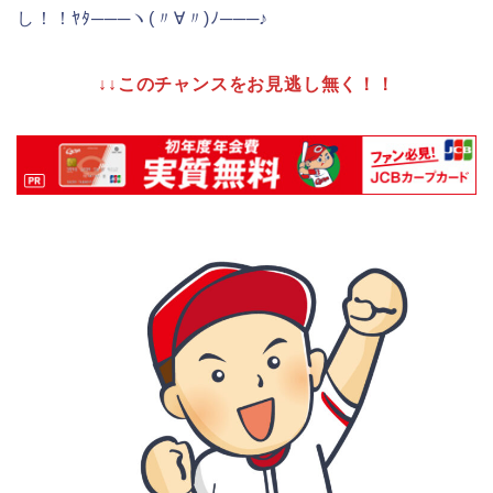
し！！ﾔﾀ───ヽ(〃∀〃)ﾉ───♪
↓↓このチャンスをお見逃し無く！！