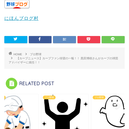
にほんブログ村
HOME
プロ野球
【カープニュース】カープファン待望の一報！！ 黒田博樹さんがカープの球団
アドバイザーに就任！！
RELATED POST
野球
プロ野球
プロ野球