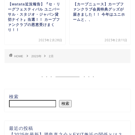
【watata近況報告】『セ・リ
【カープニュース】カープフ
ーグフェスティバル ユニバー
ァンクラブ会員特典グッズが
サル・スタジオ・ジャパン貸
届きました！！ 今年はユニホ
切ナイト』当選！！ カープフ
ームと、、
ァンクラブの恩恵受けまく
り！！
2023年2月28日
2023年2月11日
HOME
2023年
2月
検索
検索
最近の投稿
【2025年最新】満島真之介とEXIT兼近の関係とは？