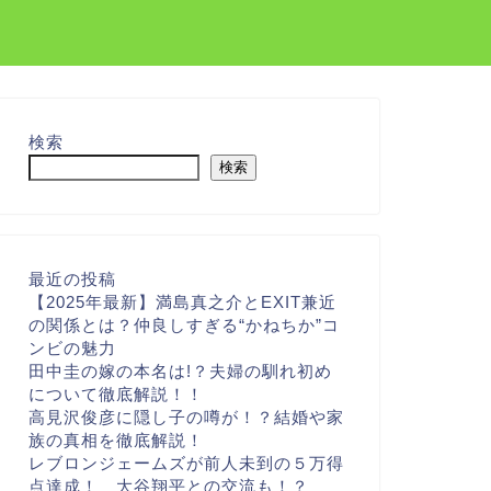
検索
検索
最近の投稿
【2025年最新】満島真之介とEXIT兼近
の関係とは？仲良しすぎる“かねちか”コ
ンビの魅力
田中圭の嫁の本名は!？夫婦の馴れ初め
について徹底解説！！
高見沢俊彦に隠し子の噂が！？結婚や家
族の真相を徹底解説！
レブロンジェームズが前人未到の５万得
点達成！ 大谷翔平との交流も！？