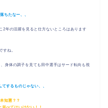
。
に落ちたなー、、
こ2年の活躍を見ると仕方ない
ところはあります
ですね。
し、身体の調子を見ても
田中選手はサード転向も視
んてするものじゃない、、
金本知憲？？
と並べてはいけない！！