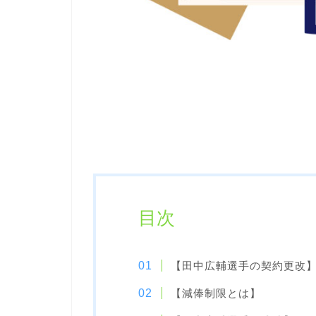
目次
【田中広輔選手の契約更改
【減俸制限とは】