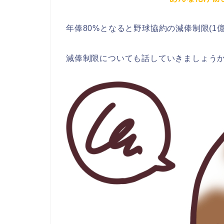
年俸80%となると
野球協約の減俸制限(1億
減俸制限についても話していきましょう