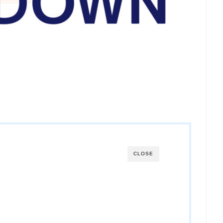
CLOSE
】