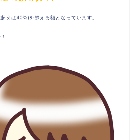
超えは40%)を超える額
となっています。
か！