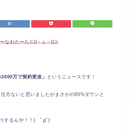
くーなわたーた⊂((・⊥・))⊃
3000万で契約更改」
というニュースです！
仕方ないと思いましたがまさかの80%ダウンと
するんや！！( ﾟдﾟ)