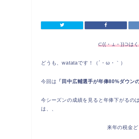
⊂((・⊥・))⊃は
どうも、watataです！（´・ω・｀）
今回は
「田中広輔選手が年俸80%ダウンの
今シーズンの成績を見ると年俸下がるのは
は、、
来年の税金どう