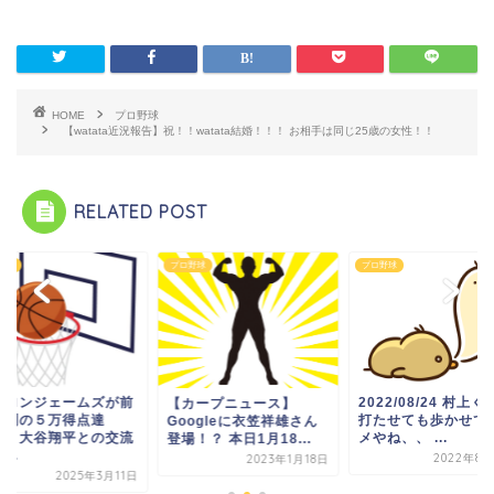
HOME
プロ野球
【watata近況報告】祝！！watata結婚！！！ お相手は同じ25歳の女性！！
RELATED POST
ーツ
プロ野球
プロ野球
ブロンジェームズが前
2022/08/24 村上く
【カープニュース】
未到の５万得点達
打たせても歩かせて
Googleに衣笠祥雄さん
！ 大谷翔平との交流
メやね、、 ...
登場！？ 本日1月18...
...
2022年8月
2023年1月18日
2025年3月11日