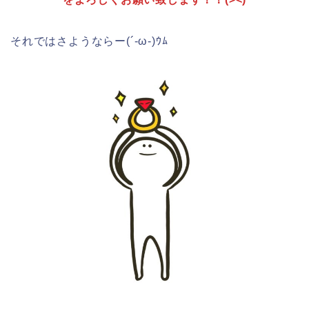
それではさようならー(´-ω-)ｳﾑ