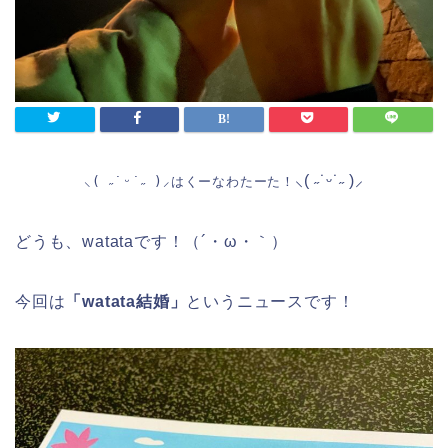
⸜( ˶˙ᵕ˙˶ )⸝
⸜( ˶˙ᵕ˙˶ )⸝はくーなわたーた！
どうも、watataです！（´・ω・｀）
今回は
「watata結婚」
というニュースです！