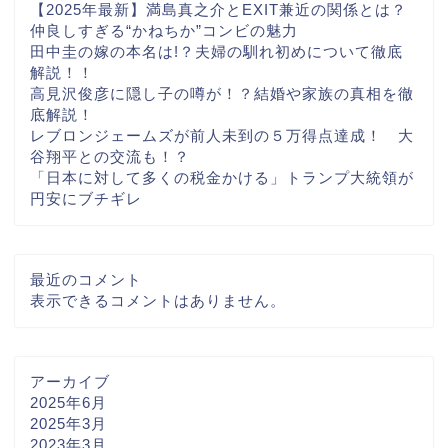
【2025年最新】満島真之介とEXIT兼近の関係とは？
仲良しすぎる“かねちか”コンビの魅力
田中圭の嫁の本名は!？夫婦の馴れ初めについて徹底
解説！！
高見沢俊彦に隠し子の噂が！？結婚や家族の真相を徹
底解説！
レブロンジェームズが前人未到の５万得点達成！ 大
谷翔平との交流も！？
「日本に対して多くの税金かける」トランプ大統領が
円安にブチギレ
最近のコメント
表示できるコメントはありません。
アーカイブ
2025年6月
2025年3月
2023年3月