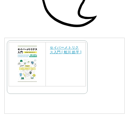
セイバーメトリク
ス入門 [ 蛭川 皓平 ]