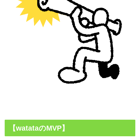
【watataのMVP】