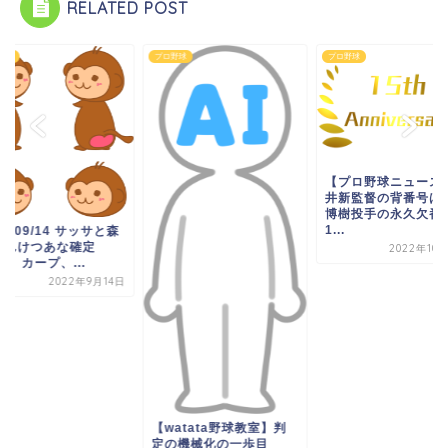
RELATED POST
野球
プロ野球
プロ野球
【プロ野球ニュース
井新監督の背番号は
博樹投手の永久欠番
1...
22/09/14 サッサと森
くんけつあな確定
2022年10
！ カープ、...
2022年9月14日
【watata野球教室】判
定の機械化の一歩目