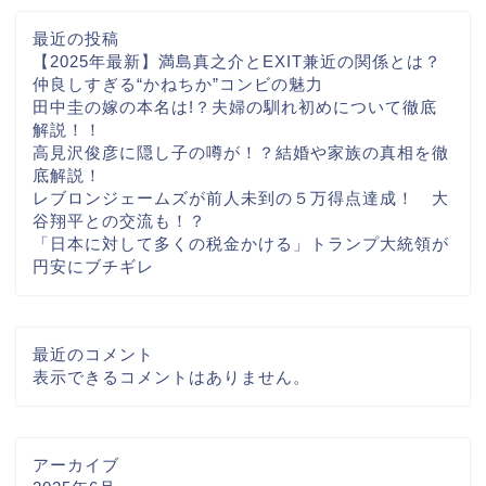
最近の投稿
【2025年最新】満島真之介とEXIT兼近の関係とは？
仲良しすぎる“かねちか”コンビの魅力
田中圭の嫁の本名は!？夫婦の馴れ初めについて徹底
解説！！
高見沢俊彦に隠し子の噂が！？結婚や家族の真相を徹
底解説！
レブロンジェームズが前人未到の５万得点達成！ 大
谷翔平との交流も！？
「日本に対して多くの税金かける」トランプ大統領が
円安にブチギレ
最近のコメント
表示できるコメントはありません。
アーカイブ