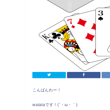
こんばんわー！
watataです！(´・ω・｀)