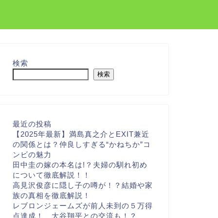
検索
検索
最近の投稿
【2025年最新】満島真之介とEXIT兼近
の関係とは？仲良しすぎる“かねちか”コ
ンビの魅力
田中圭の嫁の本名は!？夫婦の馴れ初め
について徹底解説！！
高見沢俊彦に隠し子の噂が！？結婚や家
族の真相を徹底解説！
レブロンジェームズが前人未到の５万得
点達成！ 大谷翔平との交流も！？