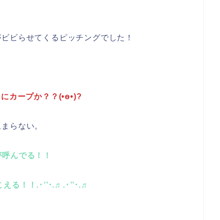
がビビらせてくるピッチングでした！
カープか？？(•ө•)?
止まらない。
が呼んでる！！
こえる！！.･
’’
･.♬.･
’’
･.♬