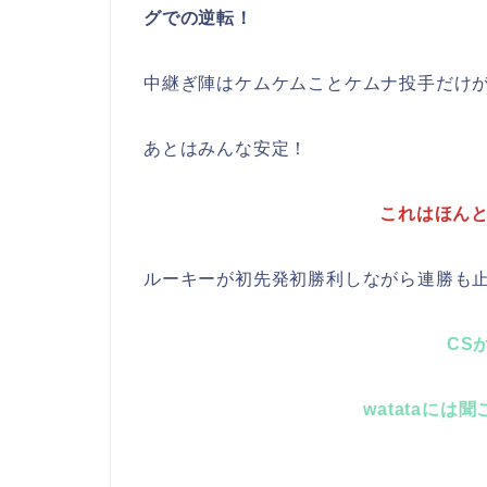
グでの逆転！
中継ぎ陣はケムケムことケムナ投手だけ
あとはみんな安定！
これはほんとに
ルーキーが初先発初勝利しながら連勝も
CS
watataには聞