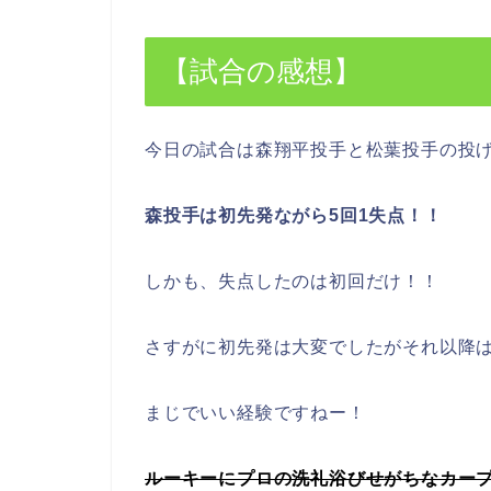
【試合の感想】
今日の試合は森翔平投手と松葉投手の投
森投手は初先発ながら5回1失点！！
しかも、失点したのは初回だけ！！
さすがに初先発は大変でしたがそれ以降
まじでいい経験ですねー！
ルーキーにプロの洗礼浴びせがちなカー