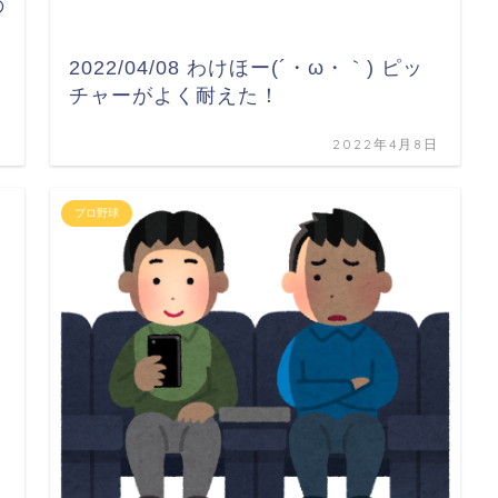
の
2022/04/08 わけほー(´・ω・｀) ピッ
チャーがよく耐えた！
日
2022年4月8日
プロ野球