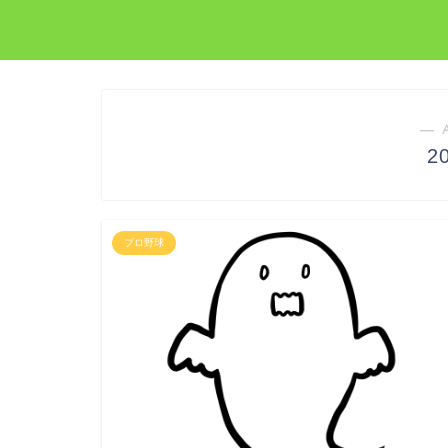
― 
2
プロ野球