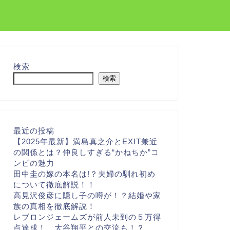
検索
検索
最近の投稿
【2025年最新】満島真之介とEXIT兼近
の関係とは？仲良しすぎる“かねちか”コ
ンビの魅力
田中圭の嫁の本名は!？夫婦の馴れ初め
について徹底解説！！
高見沢俊彦に隠し子の噂が！？結婚や家
族の真相を徹底解説！
レブロンジェームズが前人未到の５万得
点達成！ 大谷翔平との交流も！？